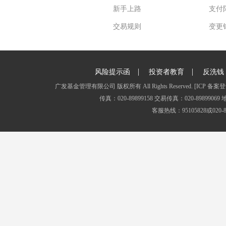
新手上路
支付
交易规则
变更
|
|
风险提示函
投资者教育
反洗钱
广发基金管理有限公司 版权所有 All Rights Reserved.
[ICP 备案登
传真：020-89899158 交易传真：020-8989
客服热线：95105828或020-