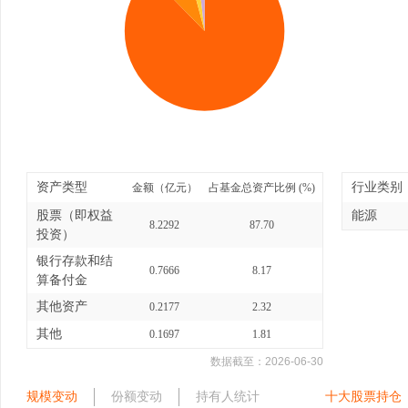
资产类型
行业类别
金额（亿元）
占基金总资产比例 (%)
股票（即权益
能源
8.2292
87.70
投资）
银行存款和结
0.7666
8.17
算备付金
其他资产
0.2177
2.32
其他
0.1697
1.81
数据截至：
2026-06-30
规模变动
份额变动
持有人统计
十大股票持仓