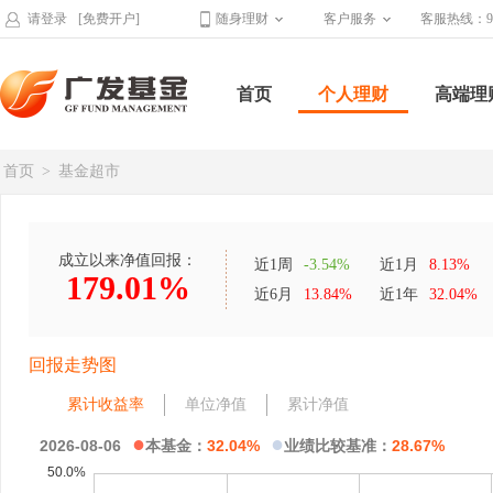
请登录
[免费开户]
随身理财
客户服务
客服热线：95
首页
个人理财
高端理
首页
>
基金超市
成立以来净值回报：
近1周
-3.54%
近1月
8.13%
179.01%
近6月
13.84%
近1年
32.04%
回报走势图
累计收益率
单位净值
累计净值
●
●
2026-08-06
本基金：
32.04%
业绩比较基准：
28.67%