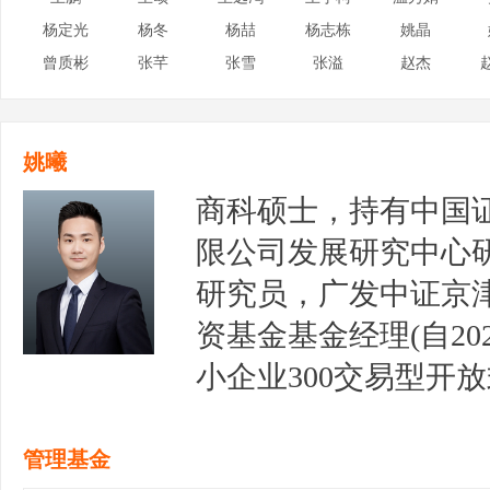
杨定光
杨冬
杨喆
杨志栋
姚晶
曾质彬
张芊
张雪
张溢
赵杰
姚曦
商科硕士，持有中国
限公司发展研究中心
研究员，广发中证京
资基金基金经理(自202
小企业300交易型开
2021年11月23日至
式指数证券投资基金基金经
管理基金