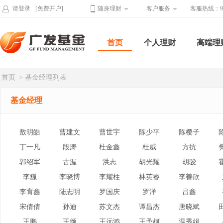
请登录
[免费开户]
随身理财
客户服务
客服热线：95
首页
个人理财
高端理
首页
> 基金经理列表
基金经理
敖明皓
曹建文
曹世宇
陈少平
陈樱子
丁一凡
段涛
杜金鑫
杜威
方抗
郭绍军
古渥
洪志
胡光耀
胡骏
李巍
李晓博
李耀柱
林英睿
李善欣
李育鑫
陆志明
罗国庆
罗洋
吕鑫
宋倩倩
孙迪
苏文杰
谭昌杰
唐晓斌
王鹏
王颂
王远鸿
王予柯
温秀娟