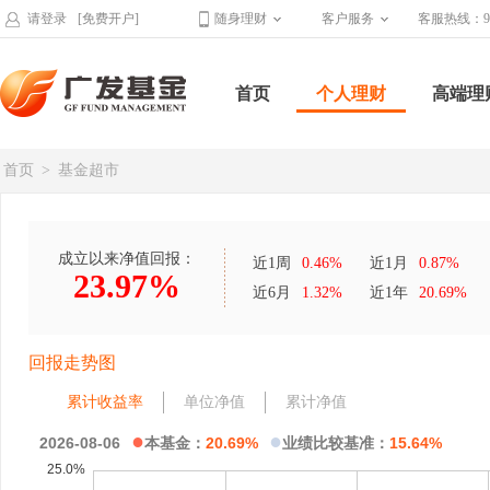
请登录
[免费开户]
随身理财
客户服务
客服热线：95
首页
个人理财
高端理
首页
>
基金超市
成立以来净值回报：
近1周
0.46%
近1月
0.87%
23.97%
近6月
1.32%
近1年
20.69%
回报走势图
累计收益率
单位净值
累计净值
●
●
2026-08-06
本基金：
20.69%
业绩比较基准：
15.64%