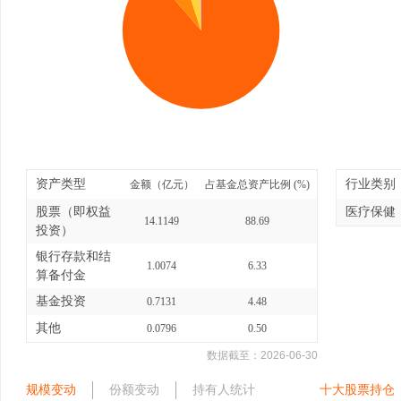
资产类型
行业类别
金额（亿元）
占基金总资产比例 (%)
股票（即权益
医疗保健
14.1149
88.69
投资）
银行存款和结
1.0074
6.33
算备付金
基金投资
0.7131
4.48
其他
0.0796
0.50
数据截至：
2026-06-30
规模变动
份额变动
持有人统计
十大股票持仓