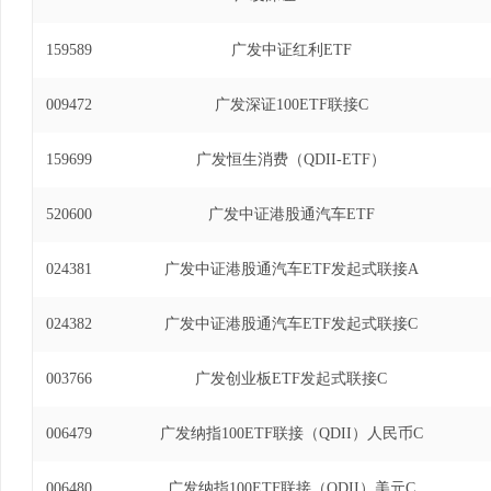
日)、广发美国房地产指数证券投资基金基金经理(自2
发全球医疗保健指数证券投资基金基金经理(自2018
159589
广发中证红利ETF
达克生物科技指数型发起式证券投资基金基金经理(自2
发道琼斯美国石油开发与生产指数证券投资基金(QDI
009472
广发深证100ETF联接C
2021年9月16日)、广发粤港澳大湾区创新10
2019年12月16日至2021年9月16日)、广
159699
金基金经理(自2019年9月20日至2021年11
广发恒生消费（QDII-ETF）
数证券投资基金联接基金基金经理(自2019年11月6
100指数证券投资基金基金经理(自2018年8月6日
520600
广发中证港股通汽车ETF
明指数型发起式证券投资基金(QDII)基金经理(自20
深300交易型开放式指数证券投资基金基金经理(自20
024381
广发中证港股通汽车ETF发起式联接A
沪深300交易型开放式指数证券投资基金联接基金基金
22日)、广发恒生科技指数证券投资基金（QDII）基
024382
广发中证港股通汽车ETF发起式联接C
7日)、广发港股通恒生综合中型股指数证券投资基金(
2023年12月13日)、广发美国房地产指数证券投资基
003766
广发创业板ETF发起式联接C
年12月13日)、广发恒生科技交易型开放式指数证
2023年3月8日至2024年3月30日)。
006479
广发纳指100ETF联接（QDII）人民币C
006480
广发纳指100ETF联接（QDII）美元C