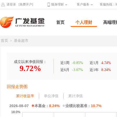
请登录
[免费开户]
随身理财
客户服务
客服热线：95
首页
个人理财
高端理
首页
>
基金超市
成立以来净值回报：
近1周
-0.85%
近1月
4.74%
9.72%
近6月
-3.07%
近1年
8.24%
回报走势图
累计收益率
单位净值
累计净值
●
●
2026-08-07
本基金：
8.24%
业绩比较基准：
10.7%