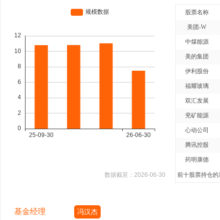
股票名称
美团-W
中煤能源
美的集团
伊利股份
福耀玻璃
双汇发展
兖矿能源
心动公司
腾讯控股
药明康德
数据截至：
2026-06-30
前十股票持仓的净
基金经理
冯汉杰