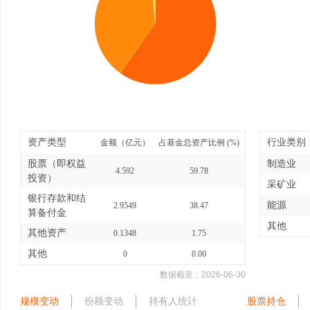
资产类型
行业类别
金额（亿元）
占基金总资产比例 (%)
股票（即权益
制造业
4.592
59.78
投资）
采矿业
银行存款和结
能源
2.9549
38.47
算备付金
其他
其他资产
0.1348
1.75
其他
0
0.00
数据截至：
2026-06-30
规模变动
份额变动
持有人统计
股票持仓