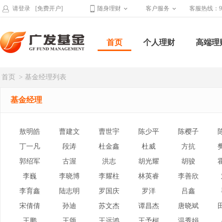
请登录
[免费开户]
随身理财
客户服务
客服热线：95
首页
个人理财
高端理
首页
> 基金经理列表
基金经理
敖明皓
曹建文
曹世宇
陈少平
陈樱子
丁一凡
段涛
杜金鑫
杜威
方抗
郭绍军
古渥
洪志
胡光耀
胡骏
李巍
李晓博
李耀柱
林英睿
李善欣
李育鑫
陆志明
罗国庆
罗洋
吕鑫
宋倩倩
孙迪
苏文杰
谭昌杰
唐晓斌
王鹏
王颂
王远鸿
王予柯
温秀娟