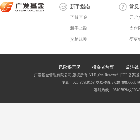
新手指南
常见
了解基金
开户
新手上路
支付
交易规则
变更
|
|
风险提示函
投资者教育
反洗钱
广发基金管理有限公司 版权所有 All Rights Reserved.
[ICP 备案登
传真：020-89899158 交易传真：020-8989
客服热线：95105828或020-