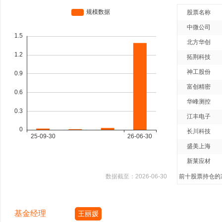
股票名称
中微公司
北方华创
拓荆科技
神工股份
富创精密
华峰测控
江丰电子
长川科技
盛美上海
新莱应材
数据截至：
2026-06-30
前十股票持仓的净
基金经理
王丽媛