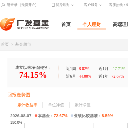
请登录
[免费开户]
随身理财
客户服务
客服热线：95
首页
个人理财
高端理
首页
>
基金超市
成立以来净值回报：
近1周
8.82%
近1月
-17.71%
74.15%
近6月
44.00%
近1年
72.67%
回报走势图
累计收益率
单位净值
累计净值
●
●
2026-08-07
本基金：
72.67%
业绩比较基准：
8.59%