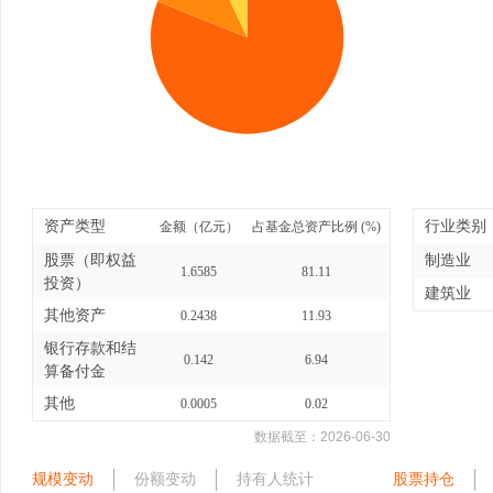
资产类型
行业类别
金额（亿元）
占基金总资产比例 (%)
股票（即权益
制造业
1.6585
81.11
投资）
建筑业
其他资产
0.2438
11.93
银行存款和结
0.142
6.94
算备付金
其他
0.0005
0.02
数据截至：
2026-06-30
规模变动
份额变动
持有人统计
股票持仓