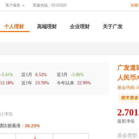
客户服务
客服热线：95105828
投教
个人理财
高端理财
企业理财
关于广发
广发道琼
-3.41%
近1月
6.53%
近3月
-5.06%
人民币
12.18%
近1年
23.59%
今年以来
22.99%
基金代码 16
2.701
计净值
最新净值
绩比较基准：
26.23%
基金类型