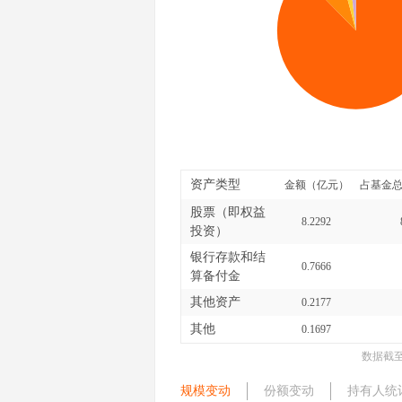
资产类型
金额（亿元）
占基金总
股票（即权益
8.2292
投资）
银行存款和结
0.7666
算备付金
其他资产
0.2177
其他
0.1697
数据截
规模变动
份额变动
持有人统