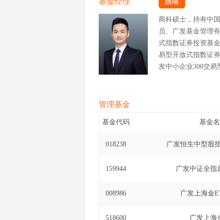
基金经理
姚曦
商科硕士，持有中
员、广发基金管理
式指数证券投资基金基金
易型开放式指数证券投
发中小企业300交易
11日)、广发国证2
至2023年7月24日
12日至2023年7
管理基金
2022年11月16
基金代码
基金名
基金经理(自2022
证券投资基金基金经理
018238
广发恒生中型股指
型开放式指数证券投资
日)。
159944
广发中证全指原
008986
广发上海金E
518600
广发上海金