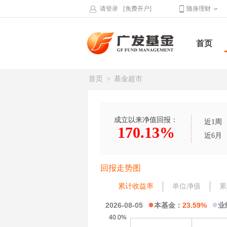
请登录
[免费开户]
随身理财
首页
首页
>
基金超市
成立以来净值回报：
近1周
170.13%
近6月
回报走势图
累计收益率
单位净值
累
●
●
2026-08-05
本基金：
23.59%
业