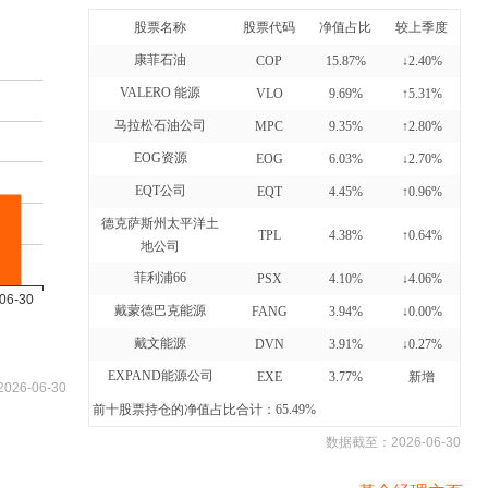
股票名称
股票代码
净值占比
较上季度
康菲石油
COP
15.87%
↓2.40%
VALERO 能源
VLO
9.69%
↑5.31%
马拉松石油公司
MPC
9.35%
↑2.80%
EOG资源
EOG
6.03%
↓2.70%
EQT公司
EQT
4.45%
↑0.96%
德克萨斯州太平洋土
TPL
4.38%
↑0.64%
地公司
菲利浦66
PSX
4.10%
↓4.06%
戴蒙德巴克能源
FANG
3.94%
↓0.00%
戴文能源
DVN
3.91%
↓0.27%
EXPAND能源公司
EXE
3.77%
新增
2026-06-30
前十股票持仓的净值占比合计：65.49%
数据截至：
2026-06-30