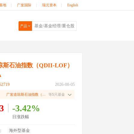
基地
|
广发国际
|
瑞元资本
|
English
产品
斯石油指数（QDII-LOF）
A
2719
2026-08-05
广发道琼斯石油指数（QDII-LOF）美元A
等5只基金
3
-3.42%
日涨跌幅
：
海外型基金