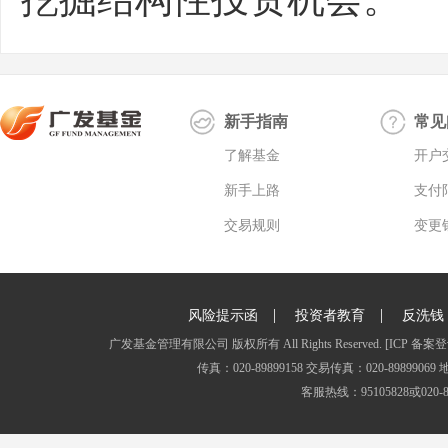
新手指南
常见
了解基金
开户
新手上路
支付
交易规则
变更
|
|
风险提示函
投资者教育
反洗钱
广发基金管理有限公司 版权所有 All Rights Reserved.
[ICP 备案登
传真：020-89899158 交易传真：020-8989
客服热线：95105828或020-