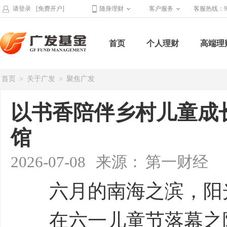
请登录
[免费开户]
随身理财
客户服务
客服热线：95
首页
个人理财
高端理
首页
>
关于广发
>
聚焦广发
以书香陪伴乡村儿童成
馆
2026-07-08
来源：
第一财经
六月的南海之滨，阳光
在六一儿童节落幕之际