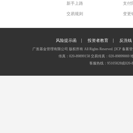
新手上路
支付
交易规则
变更
|
|
风险提示函
投资者教育
反洗钱
广发基金管理有限公司 版权所有 All Rights Reserved.
[ICP 备案登
传真：020-89899158 交易传真：020-8989
客服热线：95105828或020-