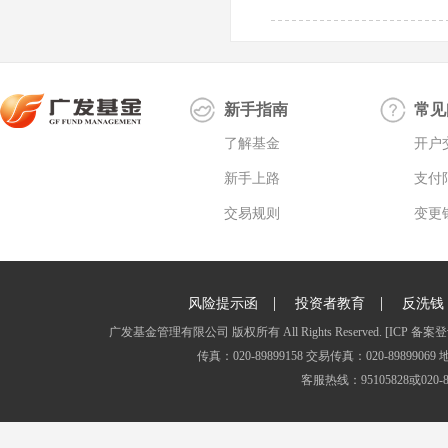
新手指南
常见
了解基金
开户
新手上路
支付
交易规则
变更
|
|
风险提示函
投资者教育
反洗钱
广发基金管理有限公司 版权所有 All Rights Reserved.
[ICP 备案登
传真：020-89899158 交易传真：020-8989
客服热线：95105828或020-