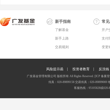
新手指南
常见
了解基金
开户
新手上路
支付
交易规则
变更
|
|
风险提示函
投资者教育
反洗钱
广发基金管理有限公司 版权所有 All Rights Reserved.
[ICP 备案登
传真：020-89899158 交易传真：020-8989
客服热线：95105828或020-