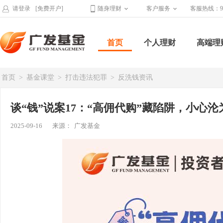
请登录
[免费开户]
随身理财
客户服务
客服热线：95
首页
个人理财
高端理
首页
>
基金课堂
>
打击违法犯罪
>
反洗钱资讯
谈“钱”说案17：“高佣代购”藏陷阱，小心沦
2025-09-16
来源：
广发基金