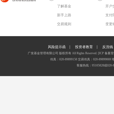
了解基金
开户
新手上路
支付
交易规则
变更
|
|
风险提示函
投资者教育
反洗钱
广发基金管理有限公司 版权所有 All Rights Reserved.
[ICP 备案登
传真：020-89899158 交易传真：020-8989
客服热线：95105828或020-