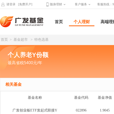
请登录
[免费开户]
随身理财
客户服务
客服热线：95
首页
个人理财
高端理
首页
>
基金超市
>
特色选基
个人养老Y份额
最高省税5400元/年
相关基金
基金名称
基金代码
基金净值
广发创业板ETF发起式联接Y
022896
1.9045