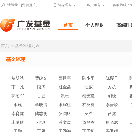
请登录
[免费开户]
随身理财
客户服务
客服热线：95
首页
个人理财
高端理
首页
> 基金经理列表
基金经理
敖明皓
曹建文
曹世宇
陈少平
陈樱子
丁一凡
段涛
杜金鑫
杜威
方抗
郭绍军
古渥
洪志
胡光耀
胡骏
李巍
李晓博
李耀柱
林英睿
李善欣
李育鑫
陆志明
罗国庆
罗洋
吕鑫
宋倩倩
孙迪
苏文杰
谭昌杰
唐晓斌
王鹏
王颂
王远鸿
王予柯
温秀娟