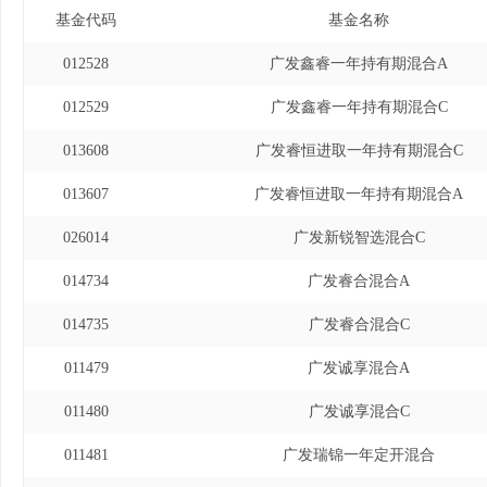
发全球医疗保健指数证券
基金代码
基金名称
2023年2月22日)
012528
广发鑫睿一年持有期混合A
基金(QDII-LOF)基金
012529
广发鑫睿一年持有期混合C
发粤港澳大湾区创新1
013608
广发睿恒进取一年持有期混合C
(自2021年9月16日
013607
广发睿恒进取一年持有期混合A
灵活配置混合型证券投资
026014
广发新锐智选混合C
年12月17日)。
014734
广发睿合混合A
014735
广发睿合混合C
011479
广发诚享混合A
011480
广发诚享混合C
011481
广发瑞锦一年定开混合