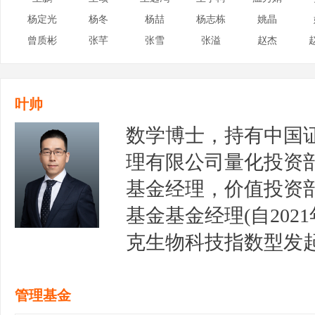
杨定光
杨冬
杨喆
杨志栋
姚晶
曾质彬
张芊
张雪
张溢
赵杰
叶帅
数学博士，持有中国
理有限公司量化投资
基金经理，价值投资
基金基金经理(自2021
克生物科技指数型发起式
日至2022年11月1
证券投资基金基金经理(自
管理基金