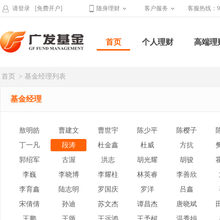
请登录
[免费开户]
随身理财
客户服务
客服热线：95
首页
个人理财
高端理
首页
> 基金经理列表
基金经理
敖明皓
曹建文
曹世宇
陈少平
陈樱子
丁一凡
段涛
杜金鑫
杜威
方抗
郭绍军
古渥
洪志
胡光耀
胡骏
李巍
李晓博
李耀柱
林英睿
李善欣
李育鑫
陆志明
罗国庆
罗洋
吕鑫
宋倩倩
孙迪
苏文杰
谭昌杰
唐晓斌
王鹏
王颂
王远鸿
王予柯
温秀娟