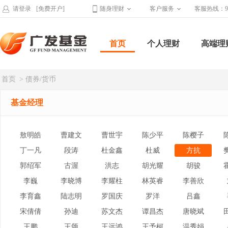
请登录
[免费开户]
随身理财
客户服务
客服热线：95
首页
个人理财
高端理
首页
> 债券/货币
基金经理
敖明皓
曹建文
曹世宇
陈少平
陈樱子
丁一凡
段涛
杜金鑫
杜威
方抗
郭绍军
古渥
洪志
胡光耀
胡骏
李巍
李晓博
李耀柱
林英睿
李善欣
李育鑫
陆志明
罗国庆
罗洋
吕鑫
宋倩倩
孙迪
苏文杰
谭昌杰
唐晓斌
王鹏
王颂
王远鸿
王予柯
温秀娟