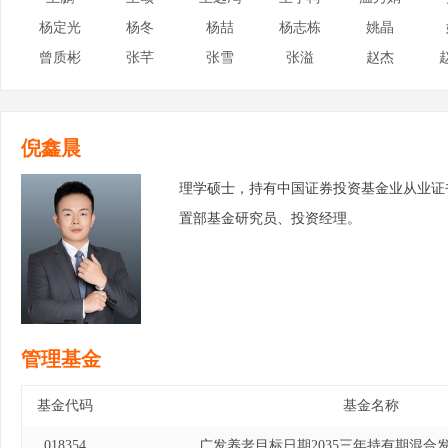
杨定光
杨冬
杨喆
杨志栋
姚晶
曾质彬
张芊
张雪
张溢
赵杰
倪鑫晨
理学硕士，持有中国证券投资基金业从业证
置部基金研究员、投资经理。
管理基金
基金代码
基金名称
018354
广发养老目标日期2035三年持有期混合发