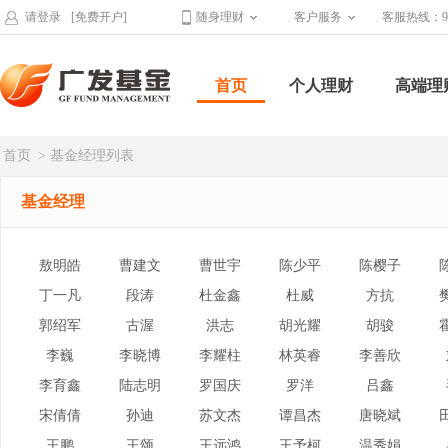
请登录
[免费开户]
随身理财
客户服务
客服热线：95
首页
个人理财
高端理
首页
> 基金经理列表
基金经理
敖明皓
曹建文
曹世宇
陈少平
陈樱子
丁一凡
段涛
杜金鑫
杜威
方抗
郭绍军
古渥
洪志
胡光耀
胡骏
李巍
李晓博
李耀柱
林英睿
李善欣
李育鑫
陆志明
罗国庆
罗洋
吕鑫
宋倩倩
孙迪
苏文杰
谭昌杰
唐晓斌
王鹏
王颂
王远鸿
王予柯
温秀娟