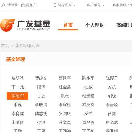
请登录
[免费开户]
随身理财
客户服务
客服热线：95
首页
个人理财
高端理
首页
> 基金经理列表
基金经理
敖明皓
曹建文
曹世宇
陈少平
陈樱子
丁一凡
段涛
杜金鑫
杜威
方抗
郭绍军
古渥
洪志
胡光耀
胡骏
李巍
李晓博
李耀柱
林英睿
李善欣
李育鑫
陆志明
罗国庆
罗洋
吕鑫
宋倩倩
孙迪
苏文杰
谭昌杰
唐晓斌
王鹏
王颂
王远鸿
王予柯
温秀娟