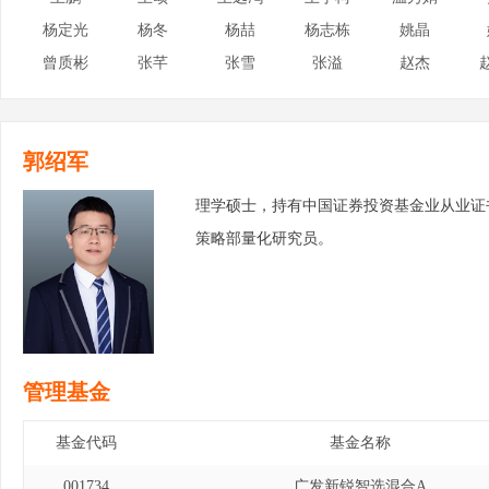
杨定光
杨冬
杨喆
杨志栋
姚晶
曾质彬
张芊
张雪
张溢
赵杰
郭绍军
理学硕士，持有中国证券投资基金业从业证
策略部量化研究员。
管理基金
基金代码
基金名称
001734
广发新锐智选混合A