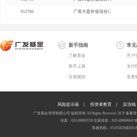
012766
广发大盘价值混合C
新手指南
常见
了解基金
开户
新手上路
支付
交易规则
变更
|
|
风险提示函
投资者教育
反洗钱
广发基金管理有限公司 版权所有 All Rights Reserved.
[ICP 备案登
传真：020-89899158 交易传真：020-8989
客服热线：95105828或020-