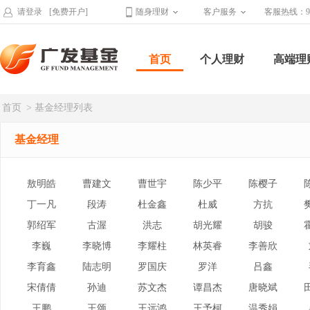
请登录
[免费开户]
随身理财
客户服务
客服热线：95
首页
个人理财
高端理
首页
> 基金经理列表
基金经理
敖明皓
曹建文
曹世宇
陈少平
陈樱子
丁一凡
段涛
杜金鑫
杜威
方抗
郭绍军
古渥
洪志
胡光耀
胡骏
李巍
李晓博
李耀柱
林英睿
李善欣
李育鑫
陆志明
罗国庆
罗洋
吕鑫
宋倩倩
孙迪
苏文杰
谭昌杰
唐晓斌
王鹏
王颂
王远鸿
王予柯
温秀娟