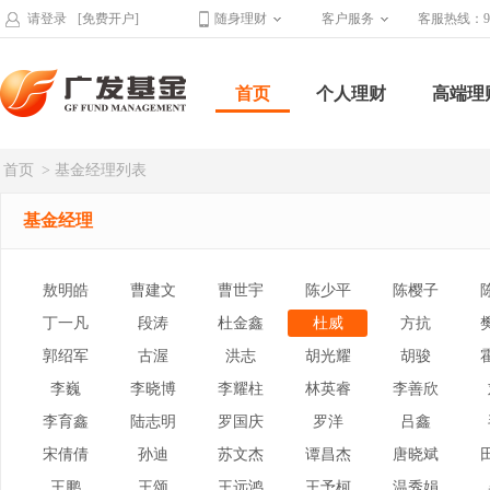
请登录
[免费开户]
随身理财
客户服务
客服热线：95
首页
个人理财
高端理
首页
> 基金经理列表
基金经理
敖明皓
曹建文
曹世宇
陈少平
陈樱子
丁一凡
段涛
杜金鑫
杜威
方抗
郭绍军
古渥
洪志
胡光耀
胡骏
李巍
李晓博
李耀柱
林英睿
李善欣
李育鑫
陆志明
罗国庆
罗洋
吕鑫
宋倩倩
孙迪
苏文杰
谭昌杰
唐晓斌
王鹏
王颂
王远鸿
王予柯
温秀娟