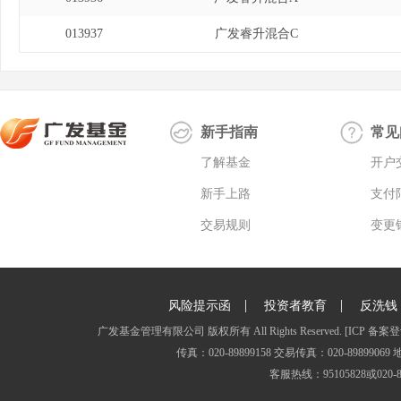
013937
广发睿升混合C
新手指南
常见
了解基金
开户
新手上路
支付
交易规则
变更
|
|
风险提示函
投资者教育
反洗钱
广发基金管理有限公司 版权所有 All Rights Reserved.
[ICP 备案登
传真：020-89899158 交易传真：020-8989
客服热线：95105828或020-